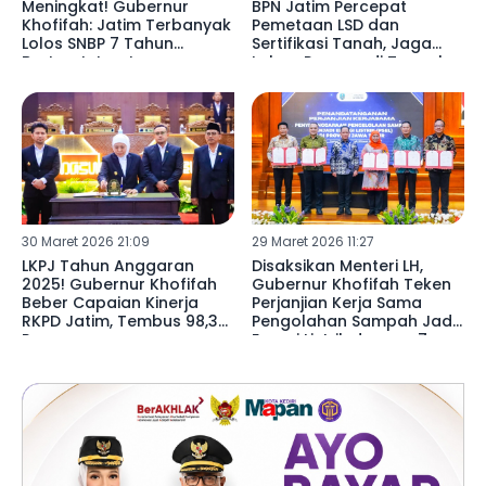
Meningkat! Gubernur
BPN Jatim Percepat
Khofifah: Jatim Terbanyak
Pemetaan LSD dan
Lolos SNBP 7 Tahun
Sertifikasi Tanah, Jaga
Berturut-turut
Lahan Pangan di Tengah
Pesatnya Industri Jatim
30 Maret 2026 21:09
29 Maret 2026 11:27
LKPJ Tahun Anggaran
Disaksikan Menteri LH,
2025! Gubernur Khofifah
Gubernur Khofifah Teken
Beber Capaian Kinerja
Perjanjian Kerja Sama
RKPD Jatim, Tembus 98,33
Pengolahan Sampah Jadi
Persen
Energi Listrik dengan 7
Bupati/Wali Kota