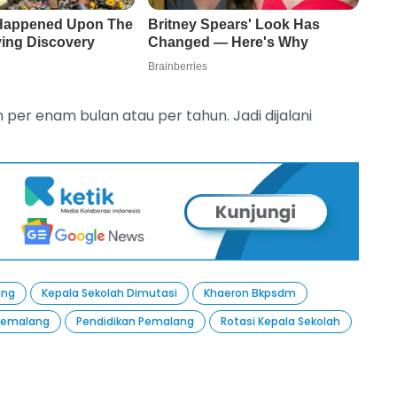
 per enam bulan atau per tahun. Jadi dijalani
ang
Kepala Sekolah Dimutasi
Khaeron Bkpsdm
 Pemalang
Pendidikan Pemalang
Rotasi Kepala Sekolah