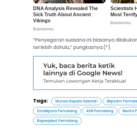
‎“Penyegaran suasana ini biasanya dilakukan
terlebih dahulu,” pungkasnya.(*)
Tags:
Mutasi Kepala Sekolah
Bkpsdm Pemal
Dindikpora Pemalang
ASN Pemalang
Berita
Baperjakat Pemalang