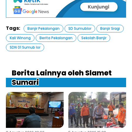
Tags:
Banjir Pekalongan
SD Sumublor
Banjir Sragi
Kali Winong
Berita Pekalongan
Sekolah Banjir
SDN 01 Sumub lor
Berita Lainnya oleh Slamet
Sumari