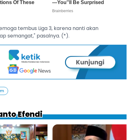
emoga tembus Liga 3, karena nanti akan
ap semangat," pasalnya. (*).
im
anto Efendi