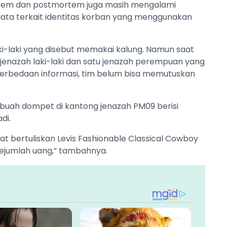
mortem dan postmortem juga masih mengalami
ta terkait identitas korban yang menggunakan
ki-laki yang disebut memakai kalung. Namun saat
enazah laki-laki dan satu jenazah perempuan yang
perbedaan informasi, tim belum bisa memutuskan
buah dompet di kantong jenazah PM09 berisi
di.
 bertuliskan Levis Fashionable Classical Cowboy
 sejumlah uang,” tambahnya.