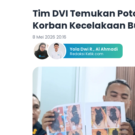
Tim DVI Temukan Po
Korban Kecelakaan Bu
8 Mei 2026 20:16
Yola Dwi R.
,
Al Ahmadi
Redaksi Ketik.com