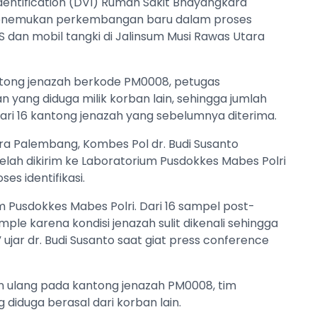
Identification (DVI) Rumah Sakit Bhayangkara
nemukan perkembangan baru dalam proses
S dan mobil tangki di Jalinsum Musi Rawas Utara
ntong jenazah berkode PM0008, petugas
ang diduga milik korban lain, sehingga jumlah
ri 16 kantong jenazah yang sebelumnya diterima.
a Palembang, Kombes Pol dr. Budi Susanto
lah dikirim ke Laboratorium Pusdokkes Mabes Polri
es identifikasi.
m Pusdokkes Mabes Polri. Dari 16 sampel post-
le karena kondisi jenazah sulit dikenali sehingga
ujar dr. Budi Susanto saat giat press conference
an ulang pada kantong jenazah PM0008, tim
iduga berasal dari korban lain.