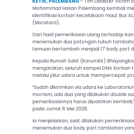
KETIK, PALEMBANG
– Tim Disaster Victim 
Mohammad Hasan Palembang kembali me
identifikasi korban kecelakaan maut Bus AL
(Muratara).
Dari hasil pemeriksaan ulang terhadap ka
menemukan dua potongan tubuh tambahan y
temuan bertambah menjadi 17 body part da
Kepala Rumah Sakit (Karumkit) Bhayangkar
mengatakan, seluruh sampel DNA korban te
melalui jalur udara untuk mempercepat pros
“Sudah dikirimkan via udara ke Laboratoriu
mortem, ada dua yang dilakukan double samp
pemeriksaannya harus dipastikan kembali,” 
pada Jumat 8 Mei 2026.
Ia menjelaskan, saat dilakukan pemeriksa
menemukan dua body part tambahan yang d