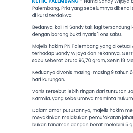
KETIK, PALEMBANG
– Nama Sandy Wijaya b
Palembang. Pria yang sebelumnya dikenal se
di kursi terdakwa.
Bedanya, kali ini Sandy tak lagi tersandung
dengan barang bukti nyaris 1 ons sabu.
Majelis hakim PN Palembang yang diketua
terhadap Sandy Wijaya dan rekannya, Gerri
sabu seberat bruto 96,70 gram, Senin 18 Me
Keduanya divonis masing-masing 9 tahun 6 b
hari kurungan.
Vonis tersebut lebih ringan dari tuntutan
Karmila, yang sebelumnya meminta hukuma
Dalam amar putusannya, majelis hakim men
meyakinkan melakukan pemufakatan jahat s
bukan tanaman dengan berat melebihi 5 g