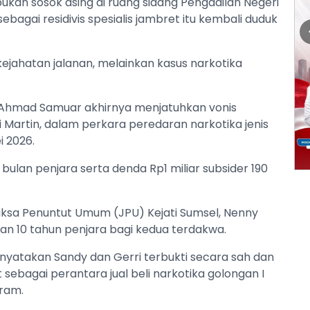
ukan sosok asing di ruang sidang Pengadilan Negeri
bagai residivis spesialis jambret itu kembali duduk
 kejahatan jalanan, melainkan kasus narkotika
i Ahmad Samuar akhirnya menjatuhkan vonis
 Martin, dalam perkara peredaran narkotika jenis
i 2026.
ulan penjara serta denda Rp1 miliar subsider 190
 Jaksa Penuntut Umum (JPU) Kejati Sumsel, Nenny
n 10 tahun penjara bagi kedua terdakwa.
yatakan Sandy dan Gerri terbukti secara sah dan
ebagai perantara jual beli narkotika golongan I
ram.