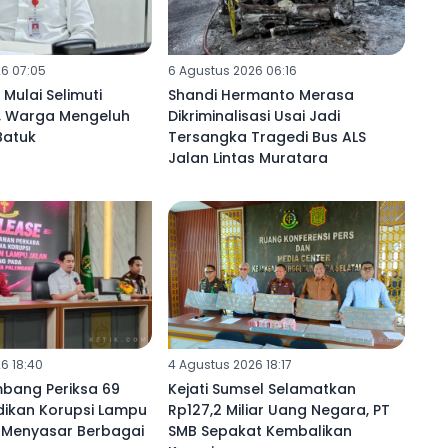
6 07:05
6 Agustus 2026 06:16
Mulai Selimuti
Shandi Hermanto Merasa
, Warga Mengeluh
Dikriminalisasi Usai Jadi
Batuk
Tersangka Tragedi Bus ALS
Jalan Lintas Muratara
6 18:40
4 Agustus 2026 18:17
mbang Periksa 69
Kejati Sumsel Selamatkan
idikan Korupsi Lampu
Rp127,2 Miliar Uang Negara, PT
i Menyasar Berbagai
SMB Sepakat Kembalikan