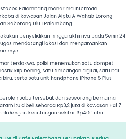
restabes Palembang menerima informasi
rkoba di kawasan Jalan Aiptu A Wahab Lorong
n Seberang Ulu I Palembang.
elakukan penyelidikan hingga akhirnya pada Senin 24
petugas mendatangi lokasi dan mengamankan
umahnya.
amar terdakwa, polisi menemukan satu dompet
stik klip bening, satu timbangan digital, satu bal
a biru, serta satu unit handphone iPhone 8 Plus
peroleh sabu tersebut dari seseorang bernama
ram itu dibeli seharga Rp3,2 juta di kawasan Pal 7
ali dengan keuntungan sekitar Rp400 ribu.
a TNI di Kafe Palembang Terungkap, Kedua