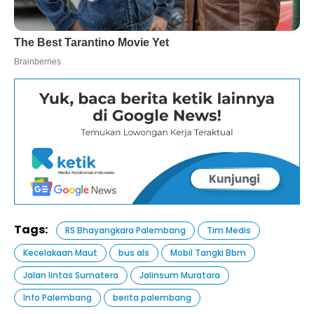
Tags:
RS Bhayangkara Palembang
Tim Medis
Kecelakaan Maut
bus als
Mobil Tangki Bbm
Jalan lintas Sumatera
Jalinsum Muratara
Info Palembang
berita palembang