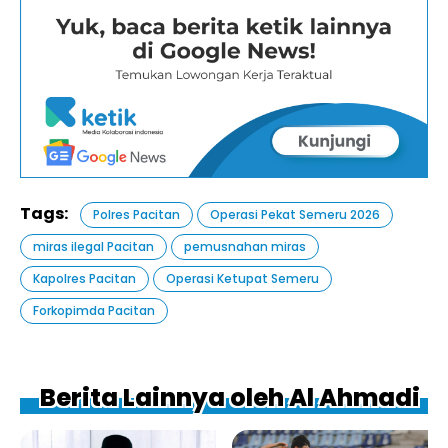
Tags:
Polres Pacitan
Operasi Pekat Semeru 2026
miras ilegal Pacitan
pemusnahan miras
Kapolres Pacitan
Operasi Ketupat Semeru
Forkopimda Pacitan
Berita Lainnya oleh Al Ahmadi