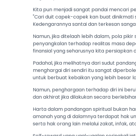
Kita pun menjadi sangat pandai mencari pe
"Cari duit capek-capek kan buat dinikmati
Kedengarannya santai dan terkesan sanga
Namun, jika ditelaah lebih dalam, pola pikir
penyangkalan terhadap realitas masa dep
finansial yang seharusnya kita persiapkan
Padahal, jika melihatnya dari sudut pandang
menghargai diri sendiri itu sangat diperbo
untuk berbuat kebaikan yang lebih besar la
Namun, penghargaan terhadap diri ini beru
dan akhirat jika dilakukan secara berlebih
Harta dalam pandangan spiritual bukan han
amanah yang di dalamnya terdapat hak unt
serta hak orang lain melalui zakat, infak, a
Self-reward yang ugal-ugalan seringkali j