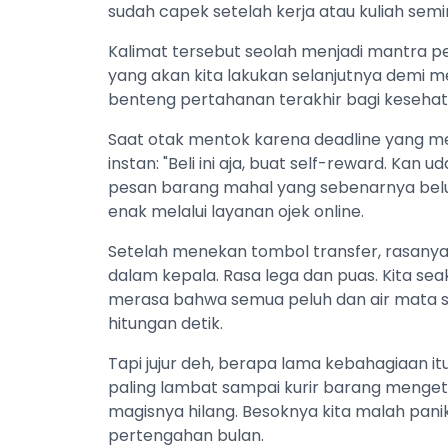
sudah capek setelah kerja atau kuliah sem
Kalimat tersebut seolah menjadi mantra
yang akan kita lakukan selanjutnya demi 
benteng pertahanan terakhir bagi kesehata
Saat otak mentok karena deadline yang m
instan: "Beli ini aja, buat self-reward. Kan u
pesan barang mahal yang sebenarnya bel
enak melalui layanan ojek online.
Setelah menekan tombol transfer, rasan
dalam kepala. Rasa lega dan puas. Kita se
merasa bahwa semua peluh dan air mata se
hitungan detik.
Tapi jujur deh, berapa lama kebahagiaan 
paling lambat sampai kurir barang mengetu
magisnya hilang. Besoknya kita malah pani
pertengahan bulan.