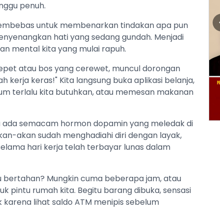
inggu penuh.
 pembebas untuk membenarkan tindakan apa pun
menyenangkan hati yang sedang gundah. Menjadi
n mental kita yang mulai rapuh.
epet atau bos yang cerewet, muncul dorongan
dah kerja keras!" Kita langsung buka aplikasi belanja,
um terlalu kita butuhkan, atau memesan makanan
ya ada semacam hormon dopamin yang meledak di
akan-akan sudah menghadiahi diri dengan layak,
lama hari kerja telah terbayar lunas dalam
itu bertahan? Mungkin cuma beberapa jam, atau
k pintu rumah kita. Begitu barang dibuka, sensasi
k karena lihat saldo ATM menipis sebelum