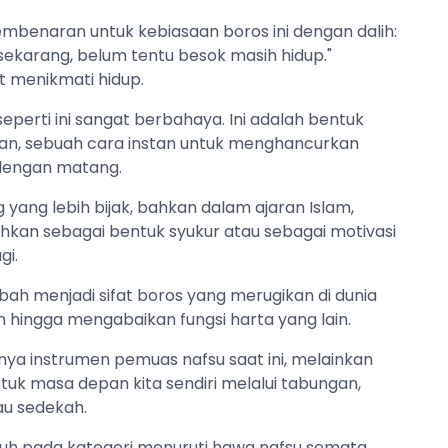
mbenaran untuk kebiasaan boros ini dengan dalih:
 sekarang, belum tentu besok masih hidup."
t menikmati hidup.
 seperti ini sangat berbahaya. Ini adalah bentuk
an, sebuah cara instan untuk menghancurkan
 dengan matang.
 yang lebih bijak, bahkan dalam ajaran Islam,
lehkan sebagai bentuk syukur atau sebagai motivasi
gi.
bah menjadi sifat boros yang merugikan di dunia
an hingga mengabaikan fungsi harta yang lain.
ya instrumen pemuas nafsu saat ini, melainkan
uk masa depan kita sendiri melalui tabungan,
tau sedekah.
atuh pada kategori menuruti hawa nafsu semata,