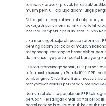
termasuk proyek-proyek infrastruktur. Sika
musim pemilu. Tapi juga dalam fungsi pen
Di tengah meningkatnya ketidakpercayaan pu
bekerja di parlemen memiliki nilai lebih 
internal. Perspektif penulis, saat ini Mas 
Jika menengok sejarah pasca reformasi, P
penting dalam politik lokal maupun nasiona
menghadapi tantangan besar akibat perub
dan munculnya partai-partai baru yang ikut
Di Kota Probolinggo sendiri, PPP pernah me
reformasi, khususnya Pemilu 1999, PPP masi
tumbangnya Orde Baru. Basis massa tradis
masyarakat religius perkotaan, menjadi k
Namun setelah itu perjalanan PPP tak lagi 
berubah. Persaingan antar partai berbasis 
partai nasionalis mulai masuk ke ceruk pemi