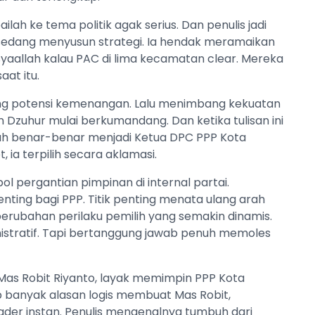
ilah ke tema politik agak serius. Dan penulis jadi
tu sedang menyusun strategi. Ia hendak meramaikan
syaallah kalau PAC di lima kecamatan clear. Mereka
aat itu.
ung potensi kemenangan. Lalu menimbang kekuatan
zan Dzuhur mulai berkumandang. Dan ketika tulisan ini
dah benar-benar menjadi Ketua DPC PPP Kota
, ia terpilih secara aklamasi.
l pergantian pimpinan di internal partai.
nting bagi PPP. Titik penting menata ulang arah
perubahan perilaku pemilih yang semakin dinamis.
inistratif. Tapi bertanggung jawab penuh memoles
Mas Robit Riyanto, layak memimpin PPP Kota
p banyak alasan logis membuat Mas Robit,
kader instan. Penulis mengenalnya tumbuh dari