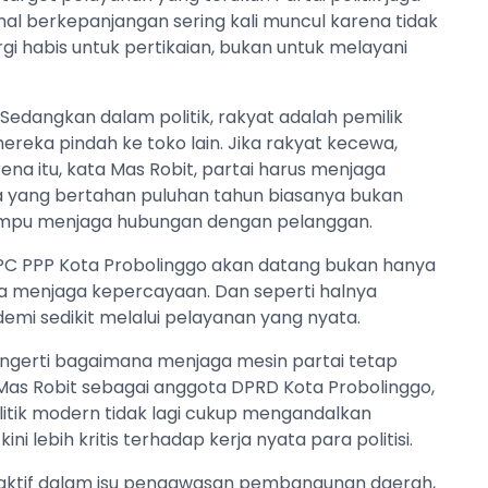
al berkepanjangan sering kali muncul karena tidak
rgi habis untuk pertikaian, bukan untuk melayani
Sedangkan dalam politik, rakyat adalah pemilik
reka pindah ke toko lain. Jika rakyat kecewa,
ena itu, kata Mas Robit, partai harus menjaga
ba yang bertahan puluhan tahun biasanya bukan
mampu menjaga hubungan dengan pelanggan.
 DPC PPP Kota Probolinggo akan datang bukan hanya
a menjaga kepercayaan. Dan seperti halnya
demi sedikit melalui pelayanan yang nyata.
erti bagaimana menjaga mesin partai tetap
 Mas Robit sebagai anggota DPRD Kota Probolinggo,
litik modern tidak lagi cukup mengandalkan
ni lebih kritis terhadap kerja nyata para politisi.
aktif dalam isu pengawasan pembangunan daerah,