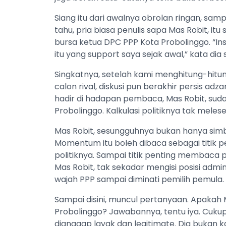
Siang itu dari awalnya obrolan ringan, sampa
tahu, pria biasa penulis sapa Mas Robit, i
bursa ketua DPC PPP Kota Probolinggo. “In
itu yang support saya sejak awal,” kata dia s
Singkatnya, setelah kami menghitung-hit
calon rival, diskusi pun berakhir persis ad
hadir di hadapan pembaca, Mas Robit, su
Probolinggo. Kalkulasi politiknya tak meleset
Mas Robit, sesungguhnya bukan hanya simbo
Momentum itu boleh dibaca sebagai titik pe
politiknya. Sampai titik penting membaca 
Mas Robit, tak sekadar mengisi posisi adm
wajah PPP sampai diminati pemilih pemula.
Sampai disini, muncul pertanyaan. Apakah 
Probolinggo? Jawabannya, tentu iya. Cuku
dianggap layak dan legitimate. Dia bukan 