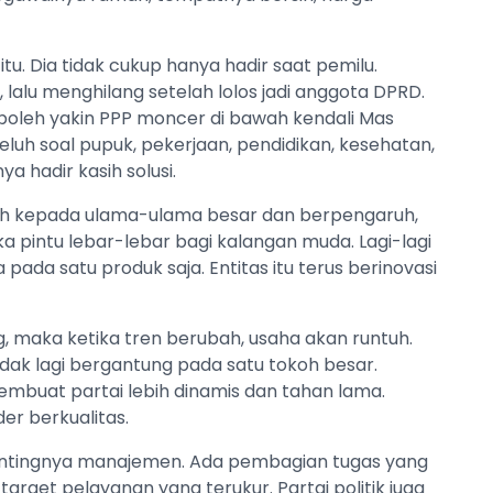
 itu. Dia tidak cukup hanya hadir saat pemilu.
alu menghilang setelah lolos jadi anggota DPRD.
is boleh yakin PPP moncer di bawah kendali Mas
uh soal pupuk, pekerjaan, pendidikan, kesehatan,
a hadir kasih solusi.
rah kepada ulama-ulama besar dan berpengaruh,
 pintu lebar-lebar bagi kalangan muda. Lagi-lagi
pada satu produk saja. Entitas itu terus berinovasi
, maka ketika tren berubah, usaha akan runtuh.
dak lagi bergantung pada satu tokoh besar.
membuat partai lebih dinamis dan tahan lama.
er berkualitas.
tingnya manajemen. Ada pembagian tugas yang
target pelayanan yang terukur. Partai politik juga