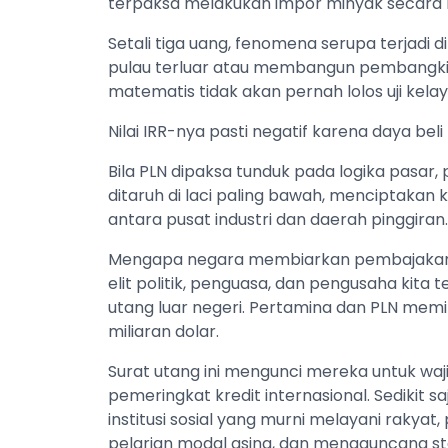
terpaksa melakukan impor minyak secara 
Setali tiga uang, fenomena serupa terjadi 
pulau terluar atau membangun pembangkit 
matematis tidak akan pernah lolos uji kelay
Nilai IRR-nya pasti negatif karena daya b
Bila PLN dipaksa tunduk pada logika pasar, 
ditaruh di laci paling bawah, menciptak
antara pusat industri dan daerah pinggiran.
Mengapa negara membiarkan pembajakan ko
elit politik, penguasa, dan pengusaha kita 
utang luar negeri. Pertamina dan PLN memik
miliaran dolar.
Surat utang ini mengunci mereka untuk w
pemeringkat kredit internasional. Sedikit
institusi sosial yang murni melayani rakyat
pelarian modal asing, dan mengguncang sta