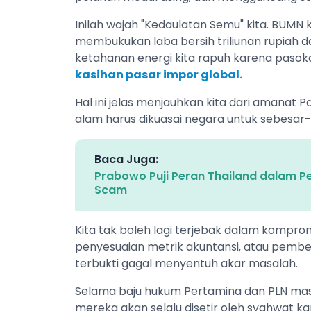
Inilah wajah "Kedaulatan Semu" kita. BUMN
membukukan laba bersih triliunan rupiah dan
ketahanan energi kita rapuh karena pasoka
kasihan pasar impor global.
Hal ini jelas menjauhkan kita dari amanat P
alam harus dikuasai negara untuk sebesa
Baca Juga:
Prabowo Puji Peran Thailand dalam 
Scam
Kita tak boleh lagi terjebak dalam komprom
penyesuaian metrik akuntansi, atau pember
terbukti gagal menyentuh akar masalah.
Selama baju hukum Pertamina dan PLN mas
mereka akan selalu disetir oleh syahwat kapi