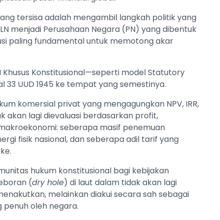
 yang tersisa adalah mengambil langkah politik yang
 PLN menjadi Perusahaan Negara (PN) yang dibentuk
lusi paling fundamental untuk memotong akar
Khusus Konstitusional—seperti model Statutory
l 33 UUD 1945 ke tempat yang semestinya.
hukum komersial privat yang mengagungkan NPV, IRR,
k akan lagi dievaluasi berdasarkan profit,
sik makroekonomi: seberapa masif penemuan
gi fisik nasional, dan seberapa adil tarif yang
ke.
imunitas hukum konstitusional bagi kebijakan
geboran (
dry hole
) di laut dalam tidak akan lagi
 menakutkan, melainkan diakui secara sah sebagai
g penuh oleh negara.