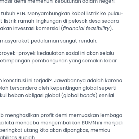
masif demi memenuhi kebutuhan dalam negeri.
di tubuh PLN. Menyambungkan kabel listrik ke pulau-
listrik ramah lingkungan di pelosok desa secara
akan investasi komersial (
financial feasibility
).
eli masyarakat pedalaman sangat rendah.
proyek-proyek kedaulatan sosial ini akan selalu
an ketimpangan pembangunan yang semakin lebar
nstitusi ini terjadi?. Jawabannya adalah karena
telah tersandera oleh kepentingan global seperti
ul beban obligasi global (global
bonds
) senilai
ajib menghasilkan profit demi memuaskan lembaga
 saja kita mencoba mengembalikan BUMN ini menjadi
, peringkat utang kita akan dipangkas, memicu
bilitas Rupiah.