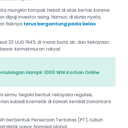
 kita mungkin tampak hebat di atas kertas karena
 dipuji investor asing. Namun, di dunia nyata,
n fisiknya
terus bergantung pada belas
asal 33 UUD 1945, di mana bumi, air, dan kekayaan
r-besar kemakmuran rakyat.
Pemulangan Hampir 1000 WNI Korban Online
i semu. Segala bentuk rekayasa regulasi,
ian subsidi kosmetik di bawah kendali Danantara
ih berbentuk Perseroan Terbatas (PT), tubuh
talistik pasar finansial global.