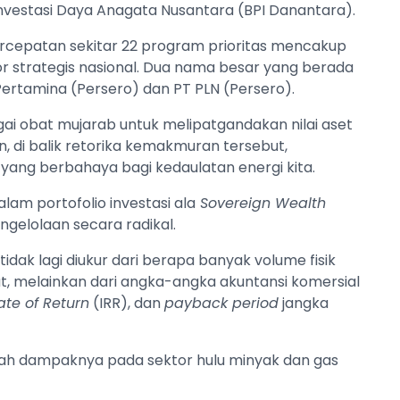
vestasi Daya Anagata Nusantara (BPI Danantara).
rcepatan sekitar 22 program prioritas mencakup
tor strategis nasional. Dua nama besar yang berada
T Pertamina (Persero) dan PT PLN (Persero).
bagai obat mujarab untuk melipatgandakan nilai aset
, di balik retorika kemakmuran tersebut,
ang berbahaya bagi kedaulatan energi kita.
lam portofolio investasi ala
Sovereign Wealth
ngelolaan secara radikal.
 tidak lagi diukur dari berapa banyak volume fisik
at, melainkan dari angka-angka akuntansi komersial
ate of Return
(IRR), dan
payback period
jangka
 bedah dampaknya pada sektor hulu minyak dan gas