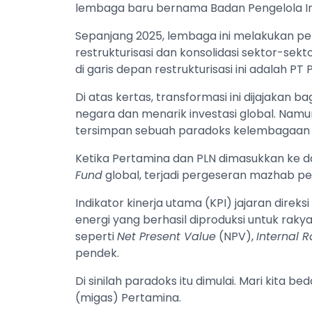
lembaga baru bernama Badan Pengelola In
Sepanjang 2025, lembaga ini melakukan pe
restrukturisasi dan konsolidasi sektor-sek
di garis depan restrukturisasi ini adalah P
Di atas kertas, transformasi ini dijajakan 
negara dan menarik investasi global. Namun
tersimpan sebuah paradoks kelembagaan y
Ketika Pertamina dan PLN dimasukkan ke da
Fund
global, terjadi pergeseran mazhab pe
Indikator kinerja utama (KPI) jajaran direksi
energi yang berhasil diproduksi untuk raky
seperti
Net Present Value
(NPV),
Internal R
pendek.
Di sinilah paradoks itu dimulai. Mari kita
(migas) Pertamina.