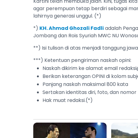
Kartini telah membuka jalan. Kini, tugas ki
agar perempuan tetap berdiri sebagai ma
lahirnya generasi unggul. (*)
*)
KH. Ahmad Ghozali Fadli
adalah Penga
Jombang dan Rois Syuriah MWC NU Wono
**) Isi tulisan di atas menjadi tanggung jaw
***) Ketentuan pengiriman naskah opini:
Naskah dikirim ke alamat email
redaksi
Berikan keterangan OPINI di kolom subj
Panjang naskah maksimal 800 kata
Sertakan identitas diri, foto, dan nomor
Hak muat redaksi.(*)