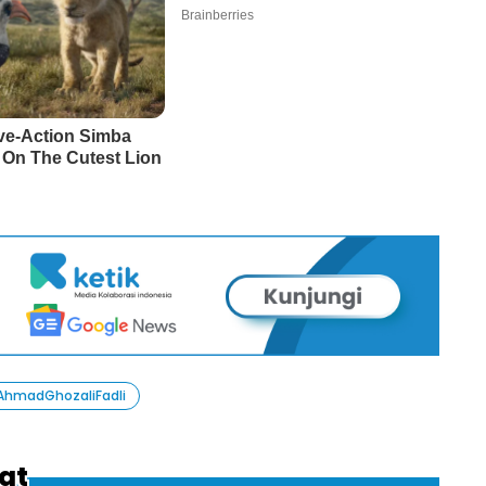
AhmadGhozaliFadli
fat