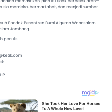
ta adalah memastikan jalan itu tidak berbelok arah—
nusia merdeka, bermartabat, dan menjadi sumber
suh Pondok Pesantren Bumi Alquran Wonosalam
salam Jombang
ab penulis
@ketik.com
ek
 HP