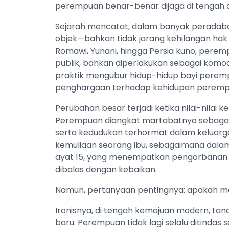
perempuan benar-benar dijaga di tengah 
Sejarah mencatat, dalam banyak peradaba
objek—bahkan tidak jarang kehilangan hak 
Romawi, Yunani, hingga Persia kuno, peremp
publik, bahkan diperlakukan sebagai komod
praktik mengubur hidup-hidup bayi perem
penghargaan terhadap kehidupan peremp
Perubahan besar terjadi ketika nilai-nilai 
Perempuan diangkat martabatnya sebagai m
serta kedudukan terhormat dalam keluar
kemuliaan seorang ibu, sebagaimana dalam
ayat 15, yang menempatkan pengorbanan i
dibalas dengan kebaikan.
Namun, pertanyaan pentingnya: apakah mart
Ironisnya, di tengah kemajuan modern, ta
baru. Perempuan tidak lagi selalu ditindas s