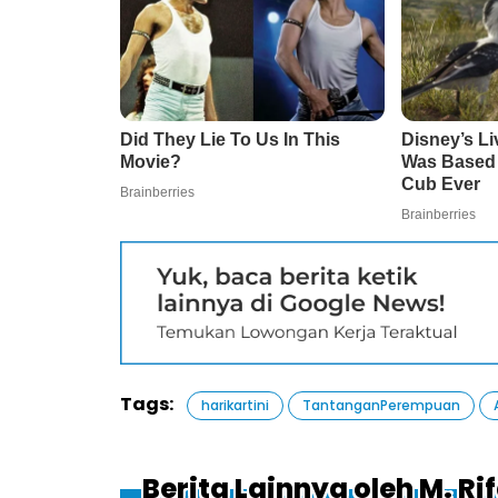
Tags:
harikartini
TantanganPerempuan
Berita Lainnya oleh M. Ri