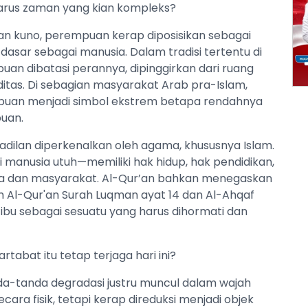
arus zaman yang kian kompleks?
n kuno, perempuan kerap diposisikan sebagai
dasar sebagai manusia. Dalam tradisi tertentu di
uan dibatasi perannya, dipinggirkan dari ruang
itas. Di sebagian masyarakat Arab pra-Islam,
puan menjadi simbol ekstrem betapa rendahnya
uan.
keadilan diperkenalkan oleh agama, khususnya Islam.
anusia utuh—memiliki hak hidup, hak pendidikan,
ga dan masyarakat. Al-Qur’an bahkan menegaskan
 Al-Qur'an Surah Luqman ayat 14 dan Al-Ahqaf
bu sebagai sesuatu yang harus dihormati dan
abat itu tetap terjaga hari ini?
nda-tanda degradasi justru muncul dalam wajah
ecara fisik, tetapi kerap direduksi menjadi objek