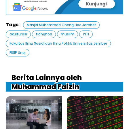
Tags:
Masjid Muhammad Cheng Hoo Jember
akulturasi
tionghoa
muslim
PITI
Fakultas Ilmu Sosial dan Ilmu Politik Universitas Jember
FISIP Unej
Berita Lainnya oleh
Muhammad Faizin