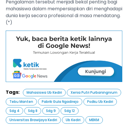
Pengalaman tersebut menjadi bekal penting bagi
mahasiswa dalam mempersiapkan diri menghadapi
dunia kerja secara profesional di masa mendatang.
(*)
Tags:
Mahasiswa Ub Kediri
Xenia Putri Purbaningnrum
Tebu Manten
Pabrik Gula Ngadirejo
Psdku Ub Kediri
Sdg 4
Sdg 8
Sdg 9
Sdg 12
Universitas Brawijaya Kediri
Ub Kediri
MBKM