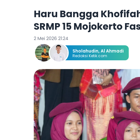
Haru Bangga Khofifah
SRMP 15 Mojokerto Fa
2 Mei 2026 21:24
Sholahudin
,
Al Ahmadi
Redaksi Ketik.com