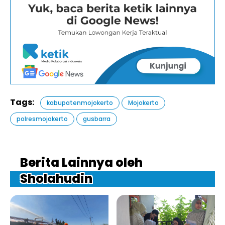
Tags:
kabupatenmojokerto
Mojokerto
polresmojokerto
gusbarra
Berita Lainnya oleh
Sholahudin