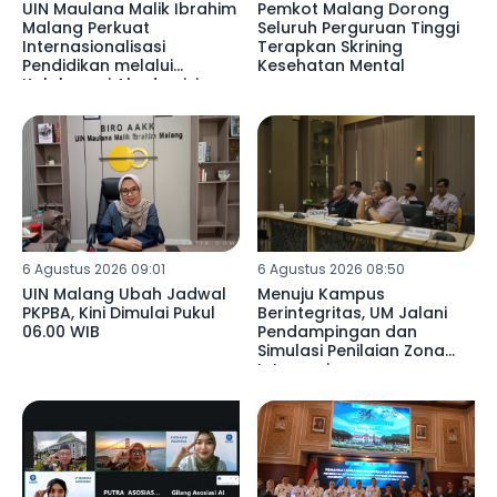
UIN Maulana Malik Ibrahim
Pemkot Malang Dorong
Malang Perkuat
Seluruh Perguruan Tinggi
Internasionalisasi
Terapkan Skrining
Pendidikan melalui
Kesehatan Mental
Kolaborasi Akademisi
Libya di SDN 02
Mulyoagung
6 Agustus 2026 09:01
6 Agustus 2026 08:50
UIN Malang Ubah Jadwal
Menuju Kampus
PKPBA, Kini Dimulai Pukul
Berintegritas, UM Jalani
06.00 WIB
Pendampingan dan
Simulasi Penilaian Zona
Integrasi