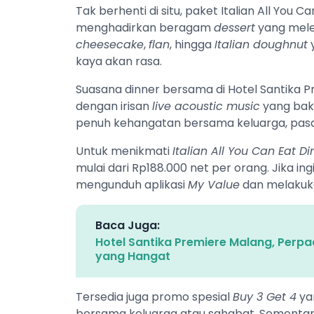
Tak berhenti di situ, paket Italian All You Ca
menghadirkan beragam
dessert
yang mele
cheesecake
,
flan
, hingga
Italian doughnut
y
kaya akan rasa.
Suasana dinner bersama di Hotel Santika 
dengan irisan
live acoustic music
yang bak
penuh kehangatan bersama keluarga, pas
Untuk menikmati
Italian All You Can Eat Di
mulai dari Rp188.000 net per orang. Jika i
mengunduh aplikasi
My Value
dan melakuka
Baca Juga:
Hotel Santika Premiere Malang, Per
yang Hangat
Tersedia juga promo spesial
Buy 3 Get 4
yan
bersama keluarga atau sahabat. Sementara 