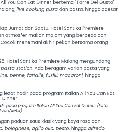
All You Can Eat Dinner bertema "Torre Del Gusto".
Malang,
live cooking pizza
dan pasta, hingga caesar
tiap Jumat dan Sabtu. Hotel Santika Premiere
an atmosfer makan malam yang berbeda dan
an. Cocok menemani akhir pekan bersama orang
2026, Hotel Santika Premiere Malang mengundang
 pasta station
. Ada beragam varian pasta yang
ne, penne, farfalle, fusilli, macaroni,
hingga
ir pada program Italian All You Can Eat Dinner. (Foto:
liyah/ketik)
ngan paduan saus klasik yang kaya rasa dan
 bolognese, aglio olio, pesto,
hingga
alfredo
.