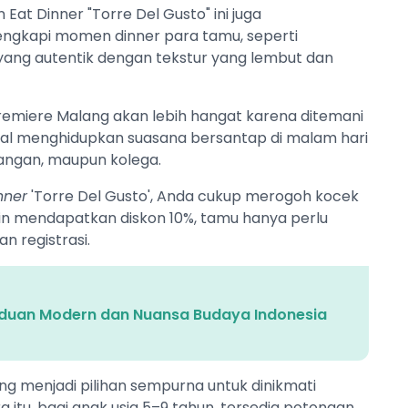
n Eat Dinner "Torre Del Gusto" ini juga
ngkapi momen dinner para tamu, seperti
ang autentik dengan tekstur yang lembut dan
Premiere Malang akan lebih hangat karena ditemani
al menghidupkan suasana bersantap di malam hari
angan, maupun kolega.
nner
'Torre Del Gusto', Anda cukup merogoh kocek
ngin mendapatkan diskon 10%, tamu hanya perlu
n registrasi.
paduan Modern dan Nuansa Budaya Indonesia
g menjadi pilihan sempurna untuk dinikmati
itu, bagi anak usia 5–9 tahun, tersedia potongan