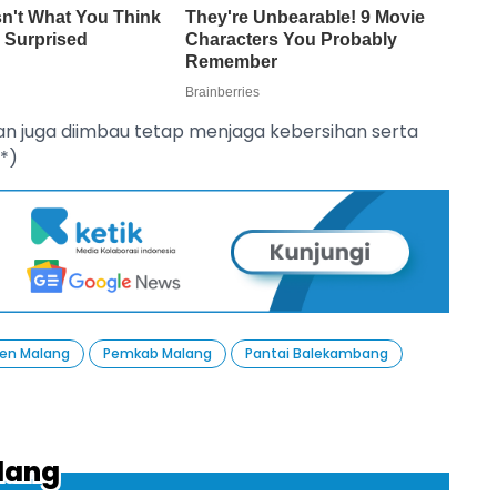
an juga diimbau tetap menjaga kebersihan serta
*)
en Malang
Pemkab Malang
Pantai Balekambang
ilang