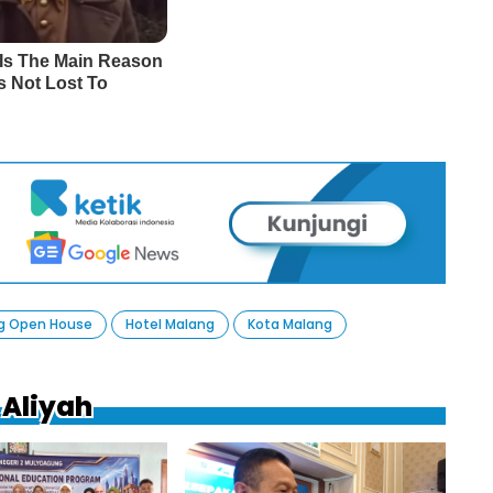
g Open House
Hotel Malang
Kota Malang
 Aliyah