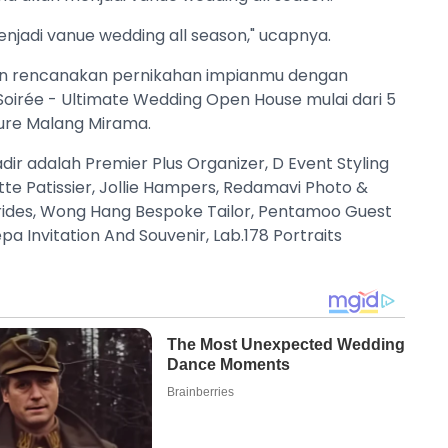
njadi vanue wedding all season," ucapnya.
dan rencanakan pernikahan impianmu dengan
Soirée - Ultimate Wedding Open House mulai dari 5
cure Malang Mirama.
r adalah Premier Plus Organizer, D Event Styling
tte Patissier, Jollie Hampers, Redamavi Photo &
 Brides, Wong Hang Bespoke Tailor, Pentamoo Guest
 Invitation And Souvenir, Lab.178 Portraits