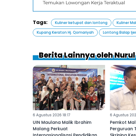
Tags:
Kuliner ketupat dan lontong
Kuliner Ma
Kupang Keraton Hj. Qomariyah
Lontong Balap Ije
Berita Lainnya oleh Nurul
6 Agustus 2026 18:17
6 Agustus 202
UIN Maulana Malik Ibrahim
Pemkot Mal
Malang Perkuat
Perguruan 
Internasionalisasi Pendidikan
Skrining Ke