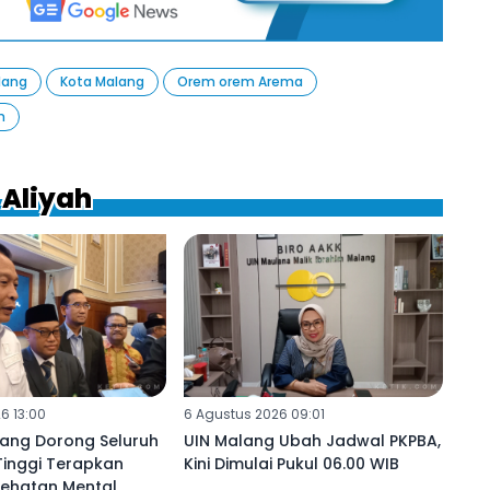
lang
Kota Malang
Orem orem Arema
n
 Aliyah
6 13:00
6 Agustus 2026 09:01
ang Dorong Seluruh
UIN Malang Ubah Jadwal PKPBA,
Tinggi Terapkan
Kini Dimulai Pukul 06.00 WIB
sehatan Mental