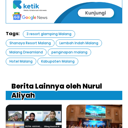
Tags:
3 resort glamping Malang
Shanaya Resort Malang
Lembah Indah Malang
Malang Dreamland
penginapan malang
Hotel Malang
Kabupaten Malang
Berita Lainnya oleh Nurul
Aliyah