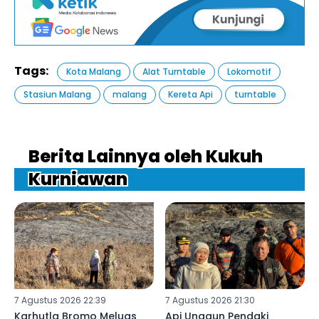
Tags:
Kota Malang
Alat Turntable
Lokomotif
Stasiun Malang
malang
Kereta Api
turntable
Berita Lainnya oleh Kukuh
Kurniawan
7 Agustus 2026 22:39
7 Agustus 2026 21:30
Karhutla Bromo Meluas
Api Unggun Pendaki