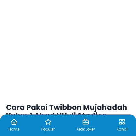
Cara Pakai Twibbon Mujahadah
Kubro 1 Abad NU di Stadion
Gajayana Malang, Klik Link Ini
Home
Populer
Ketik Loker
Kanal
7 Feb 2026 18:04