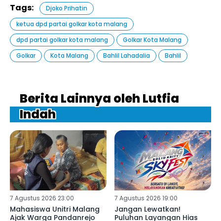
Tags:
Djoko Prihatin
ketua dpd partai golkar kota malang
dpd partai golkar kota malang
Golkar Kota Malang
Golkar
Kota Malang
Bahlil Lahadalia
Bahlil
Berita Lainnya oleh Lutfia
Indah
7 Agustus 2026 23:00
7 Agustus 2026 19:00
Mahasiswa Unitri Malang
Jangan Lewatkan!
Ajak Warga Pandanrejo
Puluhan Layangan Hias