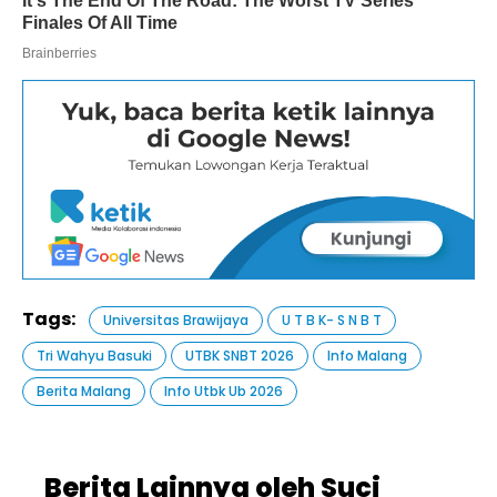
Tags:
Universitas Brawijaya
U T B K- S N B T
Tri Wahyu Basuki
UTBK SNBT 2026
Info Malang
Berita Malang
Info Utbk Ub 2026
Berita Lainnya oleh Suci