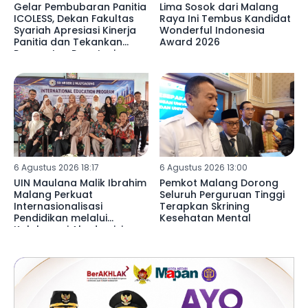
Gelar Pembubaran Panitia
Lima Sosok dari Malang
ICOLESS, Dekan Fakultas
Raya Ini Tembus Kandidat
Syariah Apresiasi Kinerja
Wonderful Indonesia
Panitia dan Tekankan
Award 2026
Penguatan Reputasi
Lembaga
6 Agustus 2026 18:17
6 Agustus 2026 13:00
UIN Maulana Malik Ibrahim
Pemkot Malang Dorong
Malang Perkuat
Seluruh Perguruan Tinggi
Internasionalisasi
Terapkan Skrining
Pendidikan melalui
Kesehatan Mental
Kolaborasi Akademisi
Libya di SDN 02
Mulyoagung