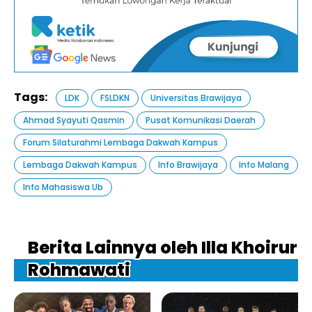
Tags:
LDK
FSLDKN
Universitas Brawijaya
Ahmad Syayuti Qasmin
Pusat Komunikasi Daerah
Forum Silaturahmi Lembaga Dakwah Kampus
Lembaga Dakwah Kampus
Info Brawijaya
Info Malang
Info Mahasiswa Ub
Berita Lainnya oleh Illa Khoirur
Rohmawati