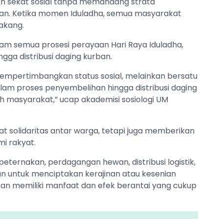
kan sekat sosial tanpa memandang strata
jaan. Ketika momen Iduladha, semua masyarakat
akang.
lam semua prosesi perayaan Hari Raya Iduladha,
gga distribusi daging kurban.
mempertimbangkan status sosial, melainkan bersatu
lam proses penyembelihan hingga distribusi daging
gah masyarakat,” ucap akademisi sosiologi UM
 solidaritas antar warga, tetapi juga memberikan
i rakyat.
ternakan, perdagangan hewan, distribusi logistik,
ewan untuk menciptakan kerajinan atau kesenian
rban memiliki manfaat dan efek berantai yang cukup