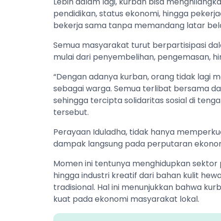
Lebih dalam lagi, kurban bisa menghilang
pendidikan, status ekonomi, hingga peker
bekerja sama tanpa memandang latar bel
Semua masyarakat turut berpartisipasi da
mulai dari penyembelihan, pengemasan, hin
“Dengan adanya kurban, orang tidak lagi 
sebagai warga. Semua terlibat bersama da
sehingga tercipta solidaritas sosial di ten
tersebut.
Perayaan Iduladha, tidak hanya memperkuat
dampak langsung pada perputaran ekonom
Momen ini tentunya menghidupkan sektor pe
hingga industri kreatif dari bahan kulit h
tradisional. Hal ini menunjukkan bahwa ku
kuat pada ekonomi masyarakat lokal.