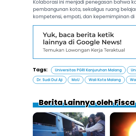
Kolaborasi ini menjadi penegasan bahwa ka
pembangunan kota, sekaligus ruang belaj
kompetensi, empati, dan kepemimpinan di 
Tags:
Universitas PGRI Kanjuruhan Malang
Un
Dr. Sudi Dul Aji
MoU
Wali Kota Malang
Wa
Berita Lainnya oleh Fisc