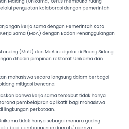
ruhan Malang (Unikama) terus membuka ruang
lalui penguatan kolaborasi dengan pemerintah
anjangan kerja sama dengan Pemerintah Kota
n Kerja Sama (MoA) dengan Badan Penanggulangan
ding (MoU) dan MoA ini digelar di Ruang Sidang
 dengan dihadiri pimpinan rektorat Unikama dan
atan mahasiswa secara langsung dalam berbagai
idang mitigasi bencana.
enegaskan bahwa kerja sama tersebut tidak hanya
 sarana pembelajaran aplikatif bagi mahasiswa
di lingkungan perkotaan.
Unikama tidak hanya sebagai menara gading
yata bagi pembangunan daerah," ujarnya.