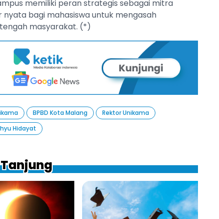
mpus memiliki peran strategis sebagai mitra
ar nyata bagi mahasiswa untuk mengasah
tengah masyarakat. (*)
ikama
BPBD Kota Malang
Rektor Unikama
hyu Hidayat
a Tanjung