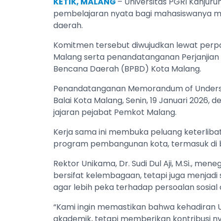
KETIK, MALANG
– Universitas PGRI Kanju
pembelajaran nyata bagi mahasiswanya me
daerah.
Komitmen tersebut diwujudkan lewat perp
Malang serta penandatanganan Perjanjia
Bencana Daerah (BPBD) Kota Malang.
Penandatanganan Memorandum of Understan
Balai Kota Malang, Senin, 19 Januari 2026,
jajaran pejabat Pemkot Malang.
Kerja sama ini membuka peluang keterlib
program pembangunan kota, termasuk di b
Rektor Unikama, Dr. Sudi Dul Aji, M.Si., m
bersifat kelembagaan, tetapi juga menjadi
agar lebih peka terhadap persoalan sosial 
“Kami ingin memastikan bahwa kehadiran 
akademik, tetapi memberikan kontribusi n