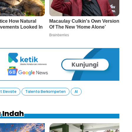
t Elevate
Talenta Berkompeten
AI
a Indah