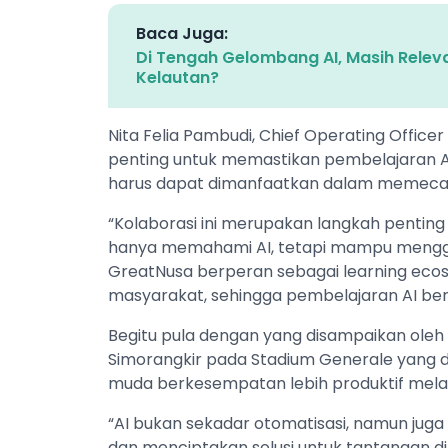
Baca Juga:
Di Tengah Gelombang AI, Masih Relev
Kelautan?
Nita Felia Pambudi, Chief Operating Office
penting untuk memastikan pembelajaran AI
harus dapat dimanfaatkan dalam memeca
“Kolaborasi ini merupakan langkah pentin
hanya memahami AI, tetapi mampu meng
GreatNusa berperan sebagai learning ecos
masyarakat, sehingga pembelajaran AI be
Begitu pula dengan yang disampaikan oleh 
Simorangkir pada Stadium Generale yang d
muda berkesempatan lebih produktif melal
“AI bukan sekadar otomatisasi, namun juga
dan menciptakan solusi untuk tantangan di s