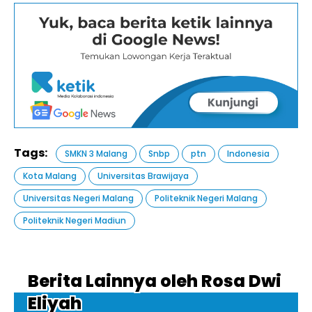
Tags:
SMKN 3 Malang
Snbp
ptn
Indonesia
Kota Malang
Universitas Brawijaya
Universitas Negeri Malang
Politeknik Negeri Malang
Politeknik Negeri Madiun
Berita Lainnya oleh Rosa Dwi
Eliyah