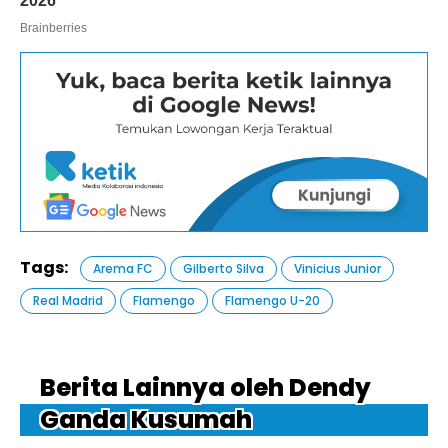
Tags:
Arema FC
Gilberto Silva
Vinicius Junior
Real Madrid
Flamengo
Flamengo U-20
Berita Lainnya oleh Dendy
Ganda Kusumah