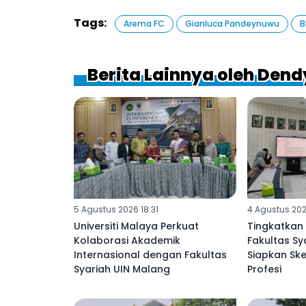
Tags:
Arema FC
Gianluca Pandeynuwu
B
Berita Lainnya oleh De
5 Agustus 2026 18:31
4 Agustus 202
Universiti Malaya Perkuat
Tingkatkan 
Kolaborasi Akademik
Fakultas Sy
Internasional dengan Fakultas
Siapkan Ske
Syariah UIN Malang
Profesi