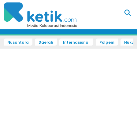
Nusantara
Daerah
Internasional
Polpem
Hukum 