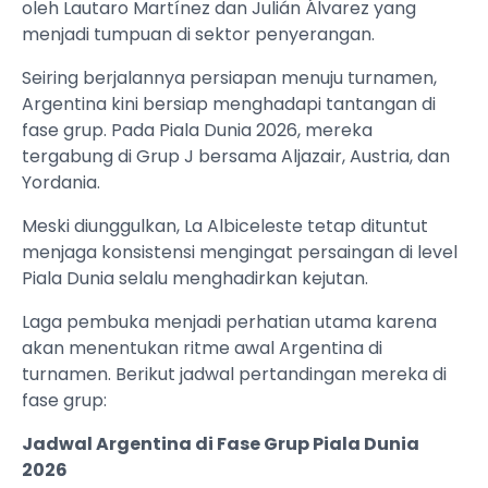
oleh Lautaro Martínez dan Julián Álvarez yang
menjadi tumpuan di sektor penyerangan.
Seiring berjalannya persiapan menuju turnamen,
Argentina kini bersiap menghadapi tantangan di
fase grup. Pada Piala Dunia 2026, mereka
tergabung di Grup J bersama Aljazair, Austria, dan
Yordania.
Meski diunggulkan, La Albiceleste tetap dituntut
menjaga konsistensi mengingat persaingan di level
Piala Dunia selalu menghadirkan kejutan.
Laga pembuka menjadi perhatian utama karena
akan menentukan ritme awal Argentina di
turnamen. Berikut jadwal pertandingan mereka di
fase grup:
Jadwal Argentina di Fase Grup Piala Dunia
2026