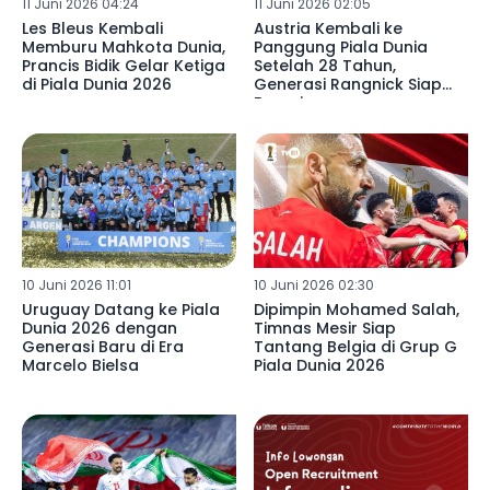
11 Juni 2026 04:24
11 Juni 2026 02:05
Les Bleus Kembali
Austria Kembali ke
Memburu Mahkota Dunia,
Panggung Piala Dunia
Prancis Bidik Gelar Ketiga
Setelah 28 Tahun,
di Piala Dunia 2026
Generasi Rangnick Siap
Bersaing
10 Juni 2026 11:01
10 Juni 2026 02:30
Uruguay Datang ke Piala
Dipimpin Mohamed Salah,
Dunia 2026 dengan
Timnas Mesir Siap
Generasi Baru di Era
Tantang Belgia di Grup G
Marcelo Bielsa
Piala Dunia 2026