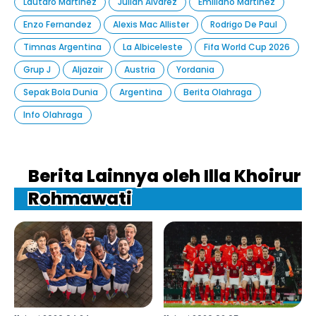
Lautaro Martinez
Julian Alvarez
Emiliano Martinez
Enzo Fernandez
Alexis Mac Allister
Rodrigo De Paul
Timnas Argentina
La Albiceleste
Fifa World Cup 2026
Grup J
Aljazair
Austria
Yordania
Sepak Bola Dunia
Argentina
Berita Olahraga
Info Olahraga
Berita Lainnya oleh Illa Khoirur
Rohmawati