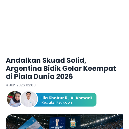
Andalkan Skuad Solid,
Argentina Bidik Gelar Keempat
di Piala Dunia 2026
4 Jun 2026 02:00
Illa Khoirur R.
,
Al Ahmadi
Redaksi Ketik.com