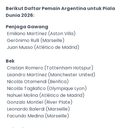
Berikut Daftar Pemain Argentina untuk Piala
Dunia 2026:
Penjaga Gawang
Emiliano Martínez (Aston Villa)
Gerónimo Rulli (Marseille)
Juan Musso (Atlético de Madrid)
Bek
Cristian Romero (Tottenham Hotspur)
Lisandro Martínez (Manchester United)
Nicolás Otamendi (Benfica)
Nicolás Tagliafico (Olympique Lyon)
Nahuel Molina (Atlético de Madrid)
Gonzalo Montiel (River Plate)
Leonardo Balerdi (Marseille)
Facundo Medina (Marseille)