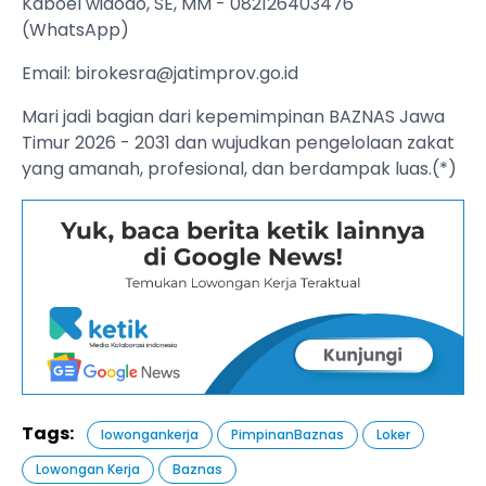
Kaboel widodo, SE, MM - 082126403476
(WhatsApp)
Email:
birokesra@jatimprov.go.id
Mari jadi bagian dari kepemimpinan BAZNAS Jawa
Timur 2026 - 2031 dan wujudkan pengelolaan zakat
yang amanah, profesional, dan berdampak luas.(*)
Tags:
lowongankerja
PimpinanBaznas
Loker
Lowongan Kerja
Baznas