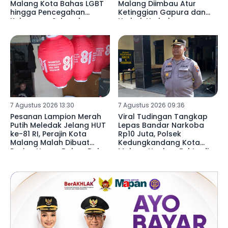
Malang Kota Bahas LGBT
Malang Diimbau Atur
hingga Pencegahan
Ketinggian Gapura dan
Kekerasan Seksual
Umbul-Umbul
7 Agustus 2026 13:30
7 Agustus 2026 09:36
Pesanan Lampion Merah
Viral Tudingan Tangkap
Putih Meledak Jelang HUT
Lepas Bandar Narkoba
ke-81 RI, Perajin Kota
Rp10 Juta, Polsek
Malang Malah Dibuat
Kedungkandang Kota
Pusing Harga Bahan Baku
Malang Ungkap Fakta di
Naik 20 Persen
Baliknya