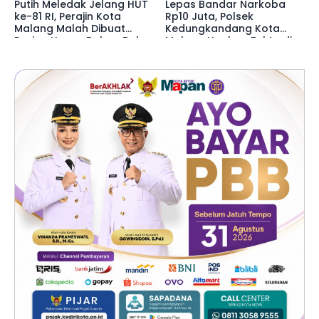
Putih Meledak Jelang HUT
Lepas Bandar Narkoba
ke-81 RI, Perajin Kota
Rp10 Juta, Polsek
Malang Malah Dibuat
Kedungkandang Kota
Pusing Harga Bahan Baku
Malang Ungkap Fakta di
Naik 20 Persen
Baliknya