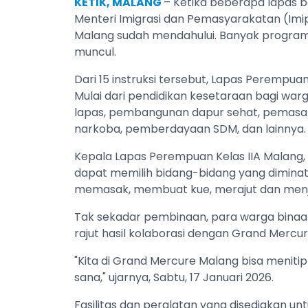
KETIK, MALANG
– Ketika beberapa lapas b
Menteri Imigrasi dan Pemasyarakatan (Imi
Malang sudah mendahului. Banyak program t
muncul.
Dari 15 instruksi tersebut, Lapas Peremp
Mulai dari pendidikan kesetaraan bagi war
lapas, pembangunan dapur sehat, pemasar
narkoba, pemberdayaan SDM, dan lainnya
Kepala Lapas Perempuan Kelas IIA Malang,
dapat memilih bidang-bidang yang dimina
memasak, membuat kue, merajut dan menja
Tak sekadar pembinaan, para warga binaan
rajut hasil kolaborasi dengan Grand Merc
"Kita di Grand Mercure Malang bisa menitip
sana," ujarnya, Sabtu, 17 Januari 2026.
Fasilitas dan peralatan yang disediakan un