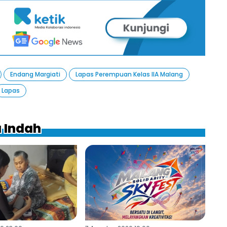
Endang Margiati
Lapas Perempuan Kelas IIA Malang
Lapas
a Indah