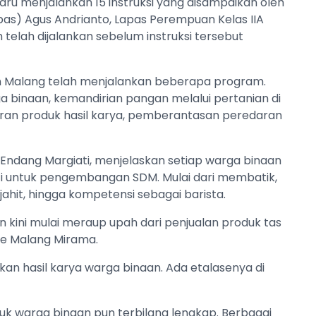
aru menjalankan 15 instruksi yang disampaikan oleh
pas) Agus Andrianto, Lapas Perempuan Kelas IIA
elah dijalankan sebelum instruksi tersebut
uan Malang telah menjalankan beberapa program.
ga binaan, kemandirian pangan melalui pertanian di
an produk hasil karya, pemberantasan peredaran
.
 Endang Margiati, menjelaskan setiap warga binaan
ti untuk pengembangan SDM. Mulai dari membatik,
hit, hingga kompetensi sebagai barista.
 kini mulai meraup upah dari penjualan produk tas
ure Malang Mirama.
kan hasil karya warga binaan. Ada etalasenya di
tuk warga binaan pun terbilang lengkap. Berbagai