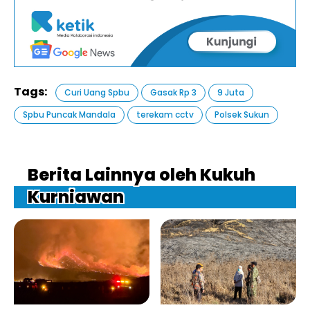
Tags:
Curi Uang Spbu
Gasak Rp 3
9 Juta
Spbu Puncak Mandala
terekam cctv
Polsek Sukun
Berita Lainnya oleh Kukuh
Kurniawan