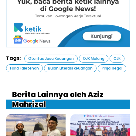
Tags:
Otoritas Jasa Keuangan
OJK Malang
OJK
Farid Faletehan
Bulan Literasi keuangan
Pinjol Ilegal
Berita Lainnya oleh Aziz
Mahrizal