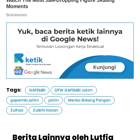
Tags:
GAPEMBI
DPW GAPEMBI Jatim
gapembi jatim
jatim
Menko Bidang Pangan
Zulhas
Zulkifli Hasan
Berita Lainnya oleh Lutfia