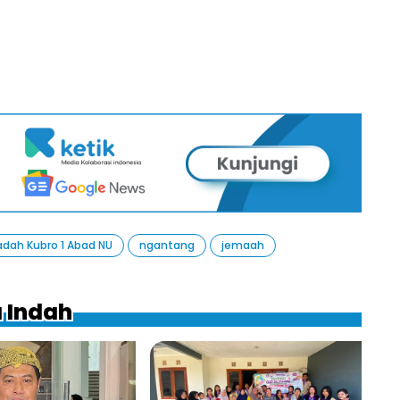
dah Kubro 1 Abad NU
ngantang
jemaah
a Indah