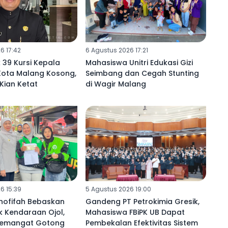
6 17:42
6 Agustus 2026 17:21
 39 Kursi Kepala
Mahasiswa Unitri Edukasi Gizi
 Kota Malang Kosong,
Seimbang dan Cegah Stunting
 Kian Ketat
di Wagir Malang
6 15:39
5 Agustus 2026 19:00
hofifah Bebaskan
Gandeng PT Petrokimia Gresik,
k Kendaraan Ojol,
Mahasiswa FBiPK UB Dapat
Semangat Gotong
Pembekalan Efektivitas Sistem