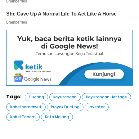
Tags:
Ducting
kayutangan
Kayutangan Heritage
Kabel semrawut
Proyek Ducting
investor
Kabel Tanam
Kota Malang