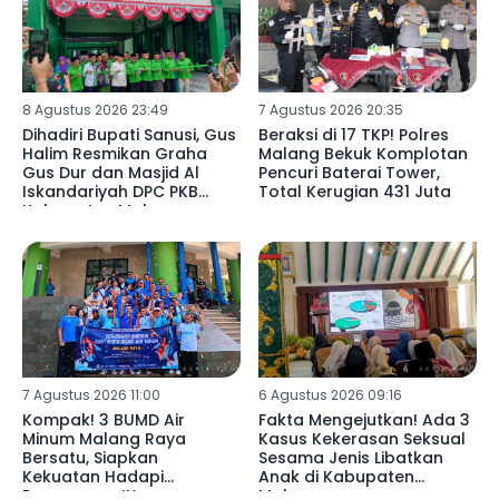
8 Agustus 2026 23:49
7 Agustus 2026 20:35
Dihadiri Bupati Sanusi, Gus
Beraksi di 17 TKP! Polres
Halim Resmikan Graha
Malang Bekuk Komplotan
Gus Dur dan Masjid Al
Pencuri Baterai Tower,
Iskandariyah DPC PKB
Total Kerugian 431 Juta ‎
Kabupaten Malang
7 Agustus 2026 11:00
6 Agustus 2026 09:16
Kompak! 3 BUMD Air
Fakta Mengejutkan! Ada 3
Minum Malang Raya
Kasus Kekerasan Seksual
Bersatu, Siapkan
Sesama Jenis Libatkan
Kekuatan Hadapi
Anak di Kabupaten
Porpamnas IX
Malang ‎