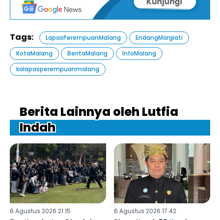
Tags:
LapasPerempuanMalang
EndangMargiati
KotaMalang
BeritaMalang
InfoMalang
kalapasperempuanmalang
Berita Lainnya oleh Lutfia
Indah
6 Agustus 2026 21:15
6 Agustus 2026 17:42