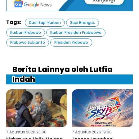
Tags:
Duel Sapi Kurban
Sapi Brangus
Kurban Prabowo
Kurban Presiden Prabwowo
Prabowo Subianto
Presiden Prabowo
Berita Lainnya oleh Lutfia
Indah
7 Agustus 2026 23:00
7 Agustus 2026 19:00