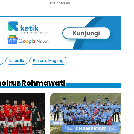
n
Kelas Iia
Peserta Magang
 Khoirur Rohmawati