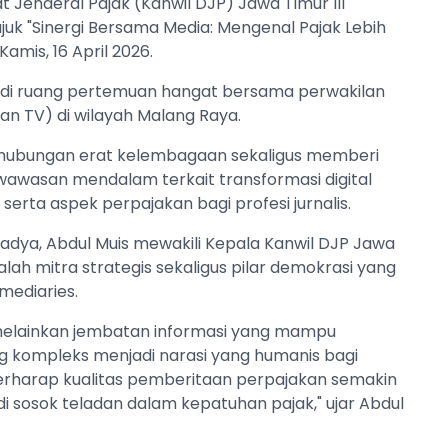
t Jenderal Pajak (Kanwil DJP) Jawa Timur III
uk "Sinergi Bersama Media: Mengenal Pajak Lebih
mis, 16 April 2026.
njadi ruang pertemuan hangat bersama perwakilan
dan TV) di wilayah Malang Raya.
n hubungan erat kelembagaan sekaligus memberi
awasan mendalam terkait transformasi digital
serta aspek perpajakan bagi profesi jurnalis.
adya, Abdul Muis mewakili Kepala Kanwil DJP Jawa
ah mitra strategis sekaligus pilar demokrasi yang
mediaries.
 melainkan jembatan informasi yang mampu
 kompleks menjadi narasi yang humanis bagi
i berharap kualitas pemberitaan perpajakan semakin
 sosok teladan dalam kepatuhan pajak," ujar Abdul