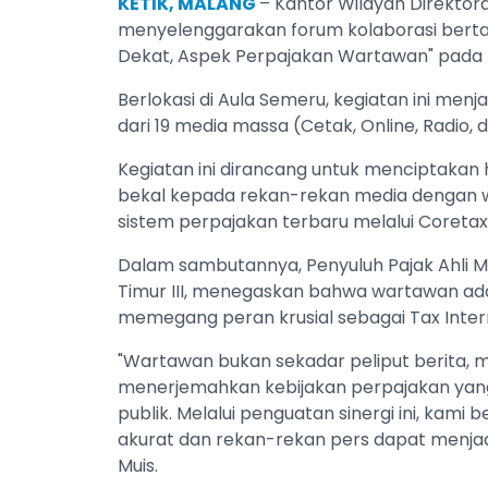
KETIK, MALANG
– Kantor Wilayah Direktora
menyelenggarakan forum kolaborasi bertaj
Dekat, Aspek Perpajakan Wartawan" pada Ka
Berlokasi di Aula Semeru, kegiatan ini me
dari 19 media massa (Cetak, Online, Radio, 
Kegiatan ini dirancang untuk menciptaka
bekal kepada rekan-rekan media dengan w
sistem perpajakan terbaru melalui Coretax 
Dalam sambutannya, Penyuluh Pajak Ahli M
Timur III, menegaskan bahwa wartawan adal
memegang peran krusial sebagai Tax Inter
"Wartawan bukan sekadar peliput berita,
menerjemahkan kebijakan perpajakan yang
publik. Melalui penguatan sinergi ini, kam
akurat dan rekan-rekan pers dapat menjadi
Muis.