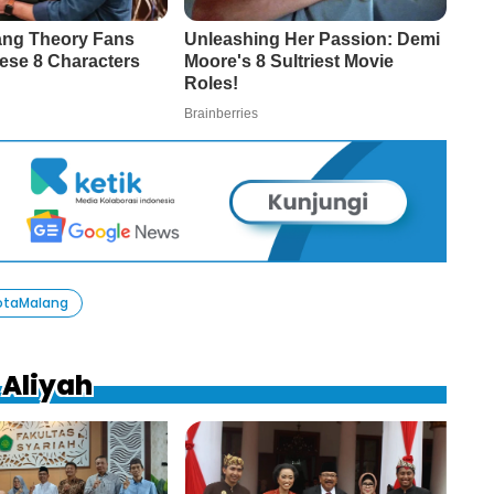
otaMalang
 Aliyah